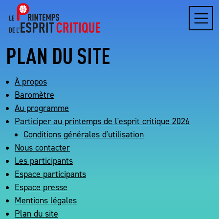
Menu
PLAN DU SITE
À propos
Baromètre
Au programme
Participer au printemps de l'esprit critique 2026
Conditions générales d'utilisation
Nous contacter
Les participants
Espace participants
Espace presse
Mentions légales
Plan du site