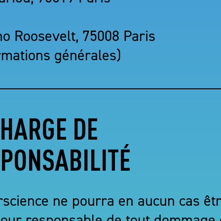
no Roosevelt, 75008 Paris
ormations générales)
HARGE DE
PONSABILITÉ
rscience ne pourra en aucun cas êt
pour responsable de tout dommage