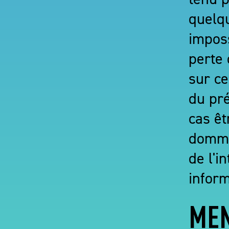
quelqu
imposs
perte 
sur ce
du pr
cas êt
dommag
de l'i
inform
MEN