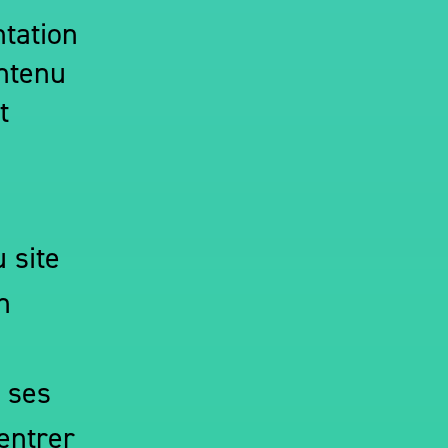
ntation
ontenu
t
 site
n
s ses
entrer