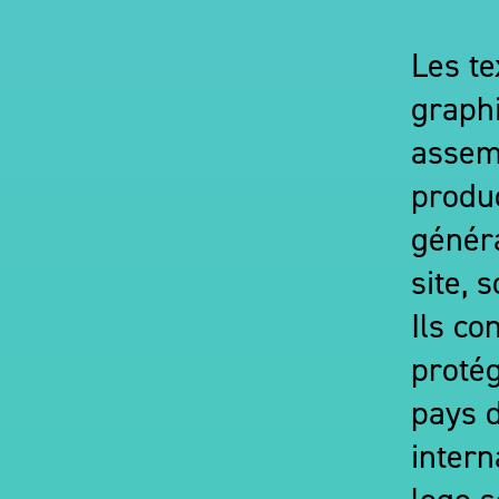
Les te
graphi
assemb
produc
génér
site, 
Ils co
protég
pays d
intern
logo s