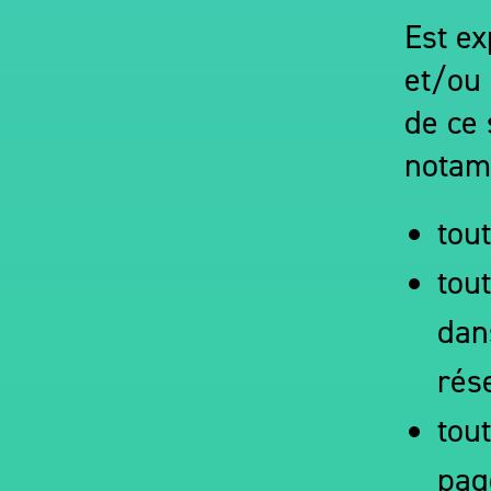
Est ex
et/ou
de ce 
notam
tou
tout
dan
rés
tou
pag