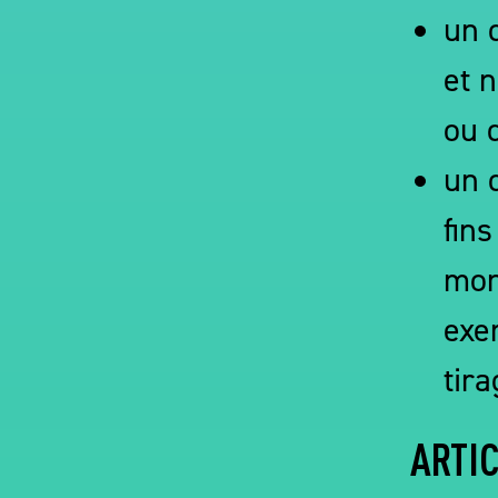
un 
et 
ou 
un 
fin
mon
exe
tira
ARTIC