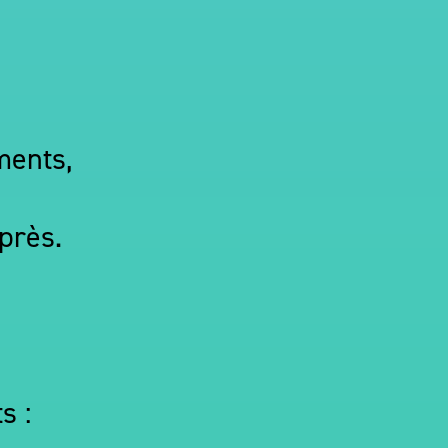
ments,
près.
s :