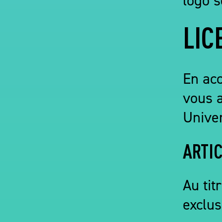
LIC
En acc
vous 
Univer
ARTIC
Au tit
exclus