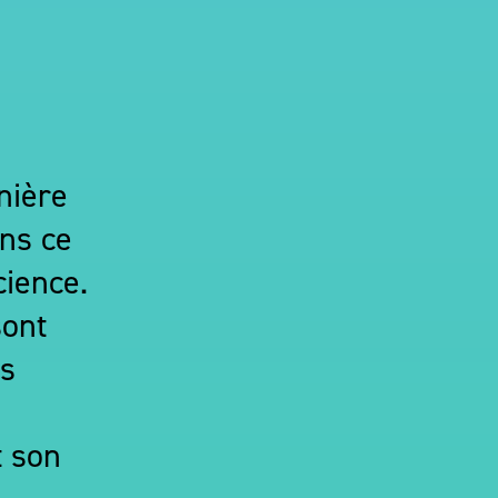
nière
ns ce
cience.
sont
es
t son