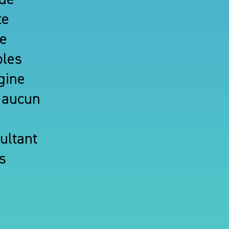
te
te
bles
igine
 aucun
ultant
es