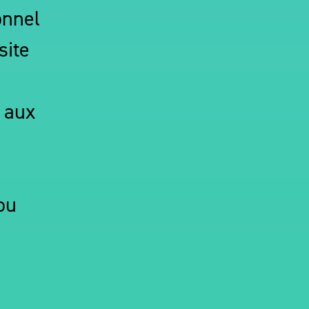
onnel
site
 aux
ou